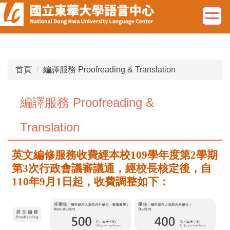
跳
到
主
要
內
容
首頁
編譯服務 Proofreading & Translation
區
編譯服務 Proofreading &
Translation
英文編修服務收費經本校
109
學年度第
2
學期
第
3
次行政會議審議通，經校長核定後，自
110
年
9
月
1
日起，收費調整
如下
：