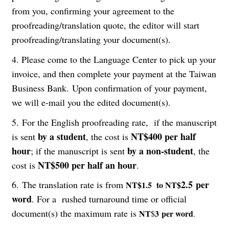
from you, confirming your agreement to the
proofreading/translation quote, the editor will start
proofreading/translating your document(s).
4. Please come to the Language Center to pick up your
invoice, and then complete your payment at the Taiwan
Business Bank. Upon confirmation of your payment,
we will e-mail you the edited document(s).
5.
For the English proofreading rate, if the manuscript
by a student
NT$400 per half
is sent
, the cost is
hour
by a non-student
; if the manuscript is sent
, the
NT$500 per half an hour
cost is
.
2.5 per
6.
The translation rate is from
NT$
1.5 to
NT$
word
.
For a rushed turnaround time or official
document(s) the maximum rate is
NT
3 per word
$
.