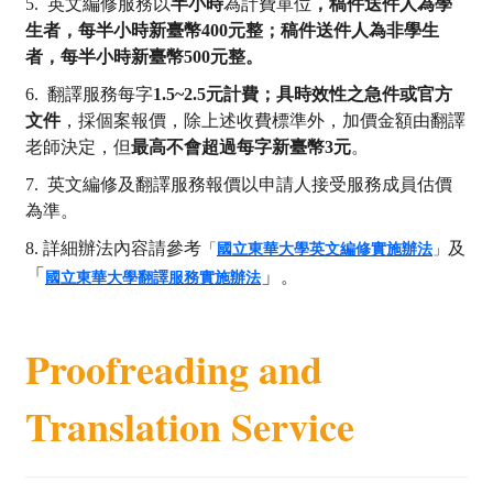
5.
英文編修服務以
半小時
為計費單位
，稿件送件人為學
生者，每半小時新臺幣400元整；稿件送件人為非學生
者，每半小時新臺幣500元整。
6.
翻譯服務每字
1.5~2.5
元計費；具時效性之急件或官方
文件
，採個案報價，除上述收費標準外，加價金額由翻譯
老師決定，但
最高不會超過每字新臺幣3元
。
7. 英文編修及翻譯服務報價以申請人接受服務成員估價
為準。
8.
詳細辦法內容請參考
及
「
國立東華大學英文編修實施辦
法
」
「
」
。
國立東華大學翻譯服務實施辦法
Proofreading and
Translation Service