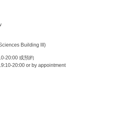
w
ciences Building III)
10-20:00
或預約
9:10-20:00 or
by appointment