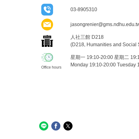
03-8905310
jasongrenier@gms.ndhu.edu.t
人社三館
D218
(
D218
, Humanities and Social S
星期一
19:10-20:00
星期二
19:
Monday 19:10-20:00 Tuesday 1
Office hours