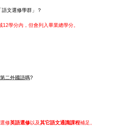
「語文選修學群」？
域
12
學分內，但會列入畢業總學分。
第二外國語嗎
?
選修
英語選修
以及
其它語文通識課程
補足。