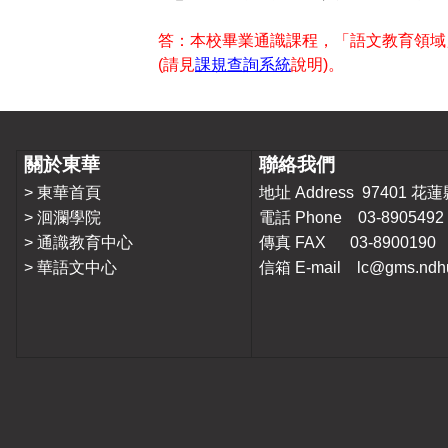
答：本校畢業通識課程，「語文教育領域
(
請見
課規查詢系統
說明
)
。
關於東華
聯絡我們
>
東華首頁
地址 Address 9740
>
洄瀾學院
電話 Phone 03-8905492
>
通識教育中心
傳真 FAX 03-8900190
>
華語文中心
信箱 E-mail lc@gms.ndhu