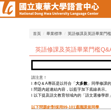
跳
到
主
要
內
容
首頁
畢業標準
英語修課及英語畢業門檻
區
英語修課及英語畢業門檻Q&
請注意！
l
本
Q & A
專區是以符合「
大多數
」同學修課
l
問題內超連結內容，以藍字加下底線表示。
l
以下提及語文教育領域內的「語文選修學群
以下問題針對採用
99
-101
通識課規同學