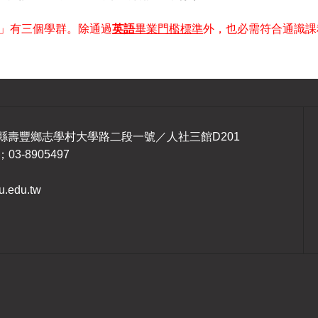
」有三個學群。除通過
英語
畢業門檻標準
外，也必需符合通識課
1 花蓮縣壽豐鄉志學村大學路二段一號／人社三館D201
；03-8905497
.edu.tw