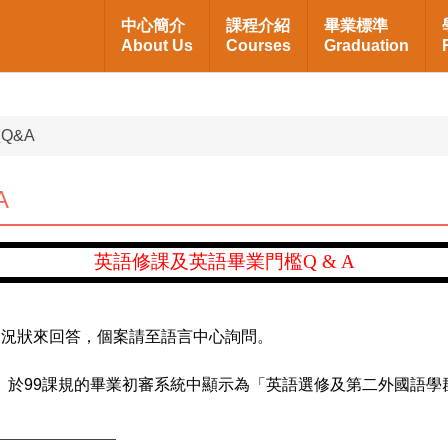
中心簡介
課程介紹
畢業標準
About Us
Courses
Graduation
Q&A
A
英語修課及英語畢業門檻
Q & A
的況狀來回答，個案請至語言中心詢問。
」於
99
課規的畢業初審系統中顯示為「英語選修及第二外國語學