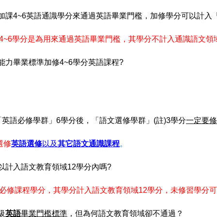
加課
4~6
英語通識學分來通過英語畢業門檻，加修學分可以計入
4~6
學分是為用來通過英語畢業門檻，其學分不計入通識語文領
能力畢業標準加修
4~6
學分英語課程
?
「英語必修學群」
6
學分後，「語文選修學群」
(
註
)
3
學分
一定要修
選修
英語選修
以及
其它語文通識課程
。
以計入語文教育領域
12
學分內嗎
?
必修課程學分，其學分計入語文教育領域
12
學分，未修習學分可
級
英語
畢業門檻標準
，但為何語文教育領域卻不通過？