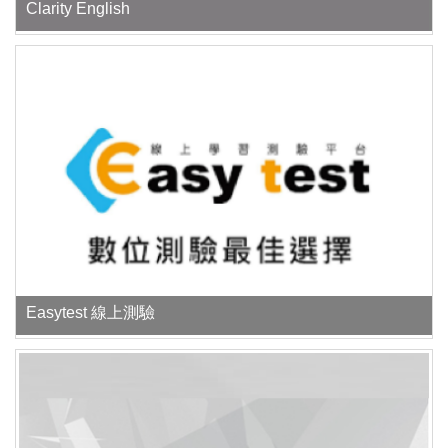
Clarity English
Easytest 線上測驗