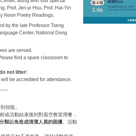
Center, along with four special
g, Prof. Jen-yi Hsu, Prof. Hai-Yin
ay Noon Poetry Readings.
d by the late Professor Tseng
 Language Center, National Dong
oxes are served.
Please find a spare classroom to
do not litter
!
will be accredited for attendance.
------
簽到領取。
前或活動結束後到對面空教室用餐，
分類以免造成清潔人員的困擾
。活動