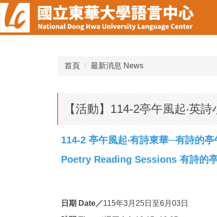
跳
到
主
要
內
容
首頁
最新消息 News
區
【活動】114-2亭午風起‧英詩小講堂 
114-2 亭午風起‧有詩東華─有詩的
Poetry Reading Sessions 
日期 Date／
115年3月25日至6月03日