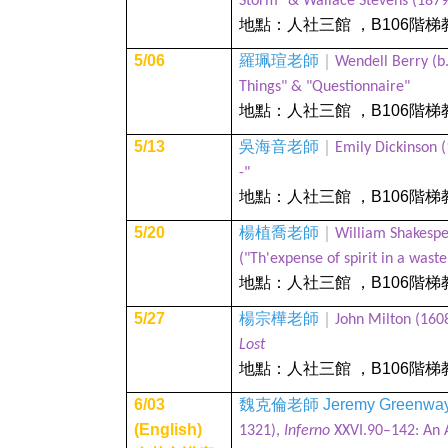
Storm" & Wallace Stevens (187
地點：人社三館
，
B106
階梯
5/06
羅珮瑄老師
｜
Wendell Berry (b
Things" & "Questionnaire"
地點：人社三館
，
B106
階梯
5/13
吳海音老師
｜
Emily Dickinson (
-"
地點：人社三館
，
B106
階梯
5/20
楊植喬老師
｜
William Shakespe
("Th'expense of spirit in a wast
地點：人社三館
，
B106
階梯
5/27
楊宗樺老師
｜
John Milton (160
Lost
地點：人社三館
，
B106
階梯
6/03
魏克倫老師
Jeremy Greenwa
(English)
1321),
Inferno
XXVI.90–142: An A