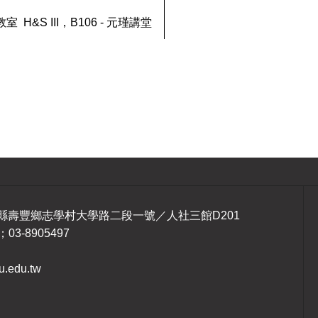
教室
H&S III
，
B106 -
元瑾講堂
1 花蓮縣壽豐鄉志學村大學路二段一號／人社三館D201
；03-8905497
.edu.tw