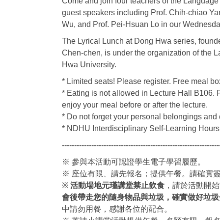
Come and join four teachers of the Language 
guest speakers including Prof. Chih-chiao Yan
Wu, and Prof. Pei-Hsuan Lo in our Wednesd
The Lyrical Lunch at Dong Hwa series, founde
Chen-chen, is under the organization of the
Hwa University.
* Limited seats! Please register. Free meal b
* Eating is not allowed in Lecture Hall B106. 
enjoy your meal before or after the lecture.
* Do not forget your personal belongings and
* NDHU Interdisciplinary Self-Learning Hours 
----------------------------------------------------------------
※ 參與本活動可認證學生電子學習履歷。
※ 座位有限、請先報名；提供午餐。請確實
※
活動場地元瑾講堂禁止飲食
，請於活動開始
會後帶走您的隨身物品與垃圾，確實做好垃圾
中請勿用餐，感謝各位的配合。