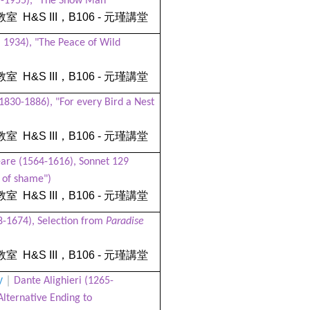
9-1955), "The Snow Man"
教室
H&S III
，
B106 -
元瑾講堂
. 1934), "The Peace of Wild
教室
H&S III
，
B106 -
元瑾講堂
1830-1886), "For every Bird a Nest
教室
H&S III
，
B106 -
元瑾講堂
are (1564-1616), Sonnet 129
e of shame")
教室
H&S III
，
B106 -
元瑾講堂
8-1674), Selection from
Paradise
教室
H&S III
，
B106 -
元瑾講堂
y
｜
Dante Alighieri (1265-
lternative Ending to