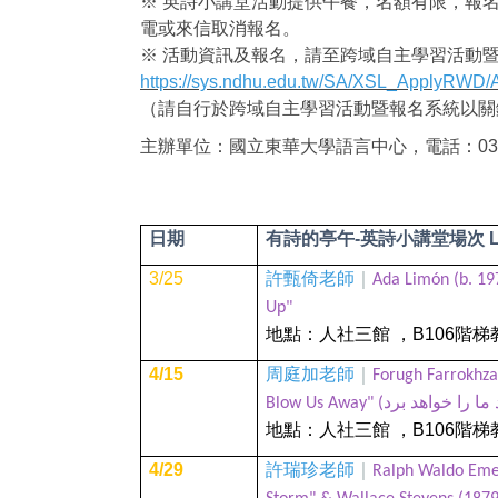
※ 英詩小講堂活動提供午餐，名額有限，報
電或來信取消報名。
※ 活動資訊及報名，請至跨域自主學習活動
https://sys.ndhu.edu.tw/SA/XSL_ApplyRWD/A
（請自行於跨域自主學習活動暨報名系統以關
主辦單位：國立東華大學語言中心，電話：03-8
日期
有詩的亭午
-
英詩小講堂場次
L
3/25
許甄倚老師
｜
Ada Limón (b. 197
Up"
地點：人社三館
，
B106
階梯
4/15
周庭加老師
｜
Forugh Farrokhza
地點：人社三館
，
B106
階梯
4/29
許瑞珍老師
｜
Ralph Waldo Eme