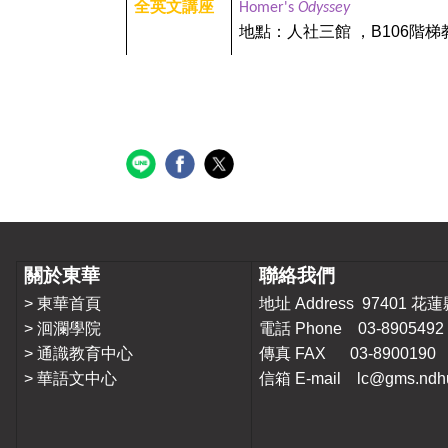
全英文講座
Homer's
Odyssey
地點：人社三館
，
B106
階梯
關於東華
聯絡我們
>
東華首頁
地址 Address 9740
>
洄瀾學院
電話 Phone 03-8905492
>
通識教育中心
傳真 FAX 03-8900190
>
華語文中心
信箱 E-mail lc@gms.ndhu