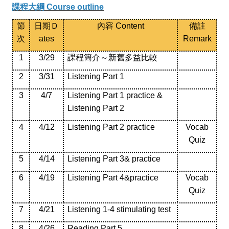
課程大綱 Course outline
節
日期Ｄ
內容 Content
備註
次
ates
Remark
1
3/29
課程簡介～新舊多益比較
2
3/31
Listening Part 1
3
4/7
Listening Part 1 practice &
Listening Part 2
4
4/12
Listening Part 2 practice
Vocab
Quiz
5
4/14
Listening Part 3& practice
6
4/19
Listening Part 4&practice
Vocab
Quiz
7
4/21
Listening 1-4 stimulating test
8
4/26
Reading Part 5