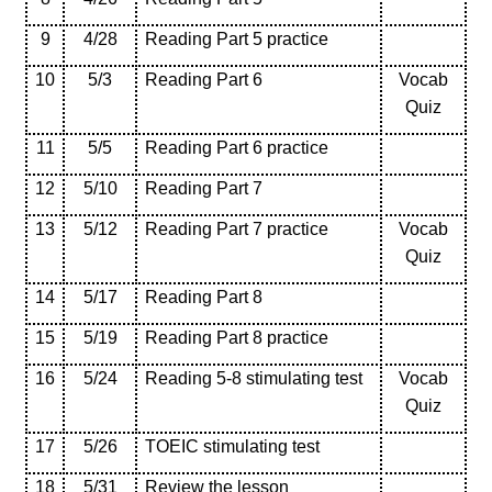
9
4/28
Reading Part 5 practice
10
5/3
Reading Part 6
Vocab
Quiz
11
5/5
Reading Part 6 practice
12
5/10
Reading Part 7
13
5/12
Reading Part 7 practice
Vocab
Quiz
14
5/17
Reading Part 8
15
5/19
Reading Part 8 practice
16
5/24
Reading 5-8 stimulating test
Vocab
Quiz
17
5/26
TOEIC stimulating test
18
5/31
Review the lesson