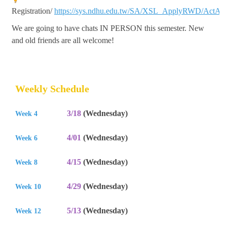
Registration/
https://sys.ndhu.edu.tw/SA/XSL_ApplyRWD/ActApp
󠀠We are going to have chats IN PERSON this semester. New
and old friends are all welcome!
Weekly Schedule
3/18
(Wednesday)
Week 4
4/01
(Wednesday)
Week 6
4/15
(Wednesday)
Week 8
4/29
(Wednesday)
Week 10
5/13
(Wednesday)
Week 12