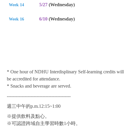
5/27
(Wednesday)
Week 14
6/10
(Wednesday)
Week 16
* One hour of NDHU Interdisplinary Self-learning credits will
be accredited for attendance.
* Snacks and beverage are served.
-------------------------------------------
週三中午的
p.m.
12:15~1:00
※提供飲料及點心。
※可認證跨域自主學習時數
1
小時。