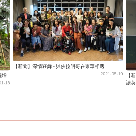
【新聞】深情狂舞 - 與佛拉明哥在東華相遇
2021-05-10
程增
【新
讀英
01-18