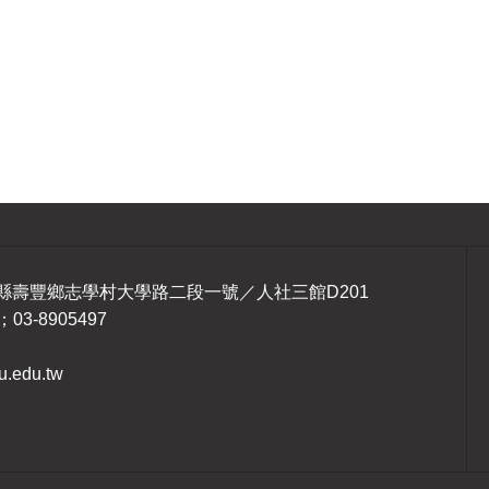
1 花蓮縣壽豐鄉志學村大學路二段一號／人社三館D201
；03-8905497
.edu.tw