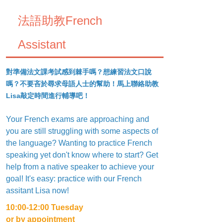
法語助教French
Assistant
對準備法文課考試感到棘手嗎？想練習法文口說
嗎？不要吝於尋求母語人士的幫助！馬上聯絡助教
Lisa
敲定時間進行輔導吧！
Your French exams are approaching and
you are still struggling with some aspects of
the language? Wanting to practice French
speaking yet don't know where to start? Get
help from a native speaker to achieve your
goal! It's easy: practice with our French
assitant Lisa now!
10:00-12:00 Tuesday
or by appointment