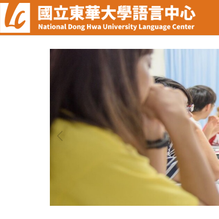
跳
到
主
要
內
容
區